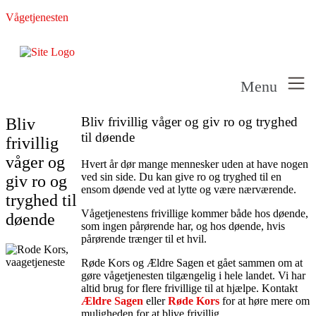
Vågetjenesten
Menu
Bliv frivillig våger og giv ro og tryghed
Bliv
til døende
frivillig
våger og
Hvert år dør mange mennesker uden at have nogen
ved sin side. Du kan give ro og tryghed til en
giv ro og
ensom døende ved at lytte og være nærværende.
tryghed til
Vågetjenestens frivillige kommer både hos døende,
døende
som ingen pårørende har, og hos døende, hvis
pårørende trænger til et hvil.
Røde Kors og Ældre Sagen et gået sammen om at
gøre vågetjenesten tilgængelig i hele landet. Vi har
altid brug for flere frivillige til at hjælpe. Kontakt
Ældre Sagen
eller
Røde Kors
for at høre mere om
muligheden for at blive frivillig.