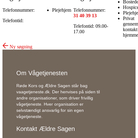
Bostede
Hospic
Telefonnummer:
Plejehjem
Telefonnummer:
Plejehj
31 40 39 13
Privat
Telefontid:
genne
Telefontid:
09.00-
kontakt 
17.00
hjemme
Ny søgning
Om Vågetjenesten
Røde Kors og Ældre Sagen står bag
vaagetjeneste.dk. Der henvises på si
den
til
andre organisationer, som driver frivillig
vågetjeneste. Hver organisation er
selvstændigt ansvarlig for sin egen
vågetjeneste.
Kontakt Ældre Sagen