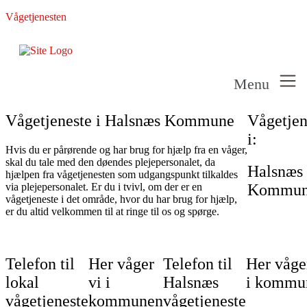
Vågetjenesten
Menu
Vågetjeneste i Halsnæs Kommune
Vågetjen
i:
Hvis du er pårørende og har brug for hjælp fra en våger,
skal du tale med den døendes plejepersonalet, da
Halsnæs
hjælpen fra vågetjenesten som udgangspunkt tilkaldes
via plejepersonalet. Er du i tvivl, om der er en
Kommu
vågetjeneste i det område, hvor du har brug for hjælp,
er du altid velkommen til at ringe til os og spørge.
Telefon til
Her våger
Telefon til
Her våge
lokal
vi i
Halsnæs
i kommu
vågetjeneste
kommunen
vågetjeneste