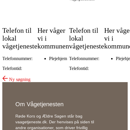
Telefon til
Her våger
Telefon til
Her våge
lokal
vi i
lokal
vi i
vågetjeneste
kommunen
vågetjeneste
kommun
Telefonnummer:
Plejehjem
Telefonnummer:
Plejehj
Telefontid:
Telefontid:
Ny søgning
Om Vågetjenesten
Røde Kors og Ældre Sagen står bag
vaagetjeneste.dk. Der henvises på si
den
til
andre organisationer, som driver frivillig